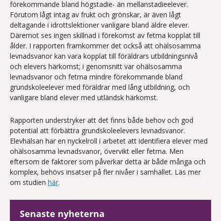
förekommande bland högstadie- än mellanstadieelever.
Förutom lågt intag av frukt och grönskar, är även lågt
deltagande i idrottslektioner vanligare bland äldre elever.
Däremot ses ingen skillnad i förekomst av fetma kopplat till
ålder. I rapporten framkommer det också att ohälsosamma
levnadsvanor kan vara kopplat till föräldrars utbildningsnivå
och elevers härkomst; i genomsnitt var ohälsosamma
levnadsvanor och fetma mindre förekommande bland
grundskoleelever med föräldrar med lång utbildning, och
vanligare bland elever med utländsk härkomst.
Rapporten understryker att det finns både behov och god
potential att förbättra grundskoleelevers levnadsvanor.
Elevhälsan har en nyckelroll i arbetet att identifiera elever med
ohälsosamma levnadsvanor, övervikt eller fetma. Men
eftersom de faktorer som påverkar detta är både många och
komplex, behövs insatser på fler nivåer i samhället. Läs mer
om studien
här
.
Senaste nyheterna