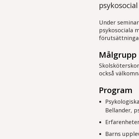
psykosocial 
Under seminari
psykosociala m
förutsättninga
Målgrupp
Skolsköterskor
också välkomn
Program
Psykologiska
Bellander, p
Erfarenheter
Barns upplev