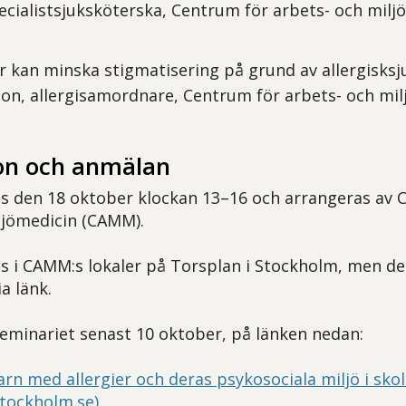
ecialistsjuksköterska, Centrum för arbets- och milj
er kan minska stigmatisering på grund av allergisks
on, allergisamordnare, Centrum för arbets- och mil
on och anmälan
ls den 18 oktober klockan 13–16 och arrangeras av 
ljömedicin (CAMM).
ls i CAMM:s lokaler på Torsplan i Stockholm, men de
ia länk.
 seminariet senast 10 oktober, på länken nedan:
rn med allergier och deras psykosociala miljö i sko
tockholm.se)