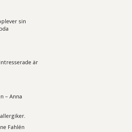
plever sin
goda
intresserade är
en – Anna
llergiker.
ine Fahlén