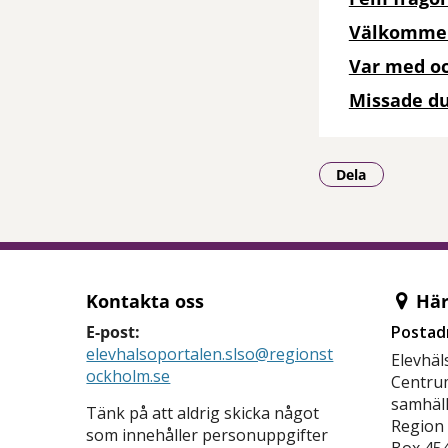
Välkommen
Var med oc
Missade du
Dela
- Klicka för a
Kontakta oss
Här 
E-post:
Postad
elevhalsoportalen.slso@regionst
Elevhäl
ockholm.se
Centrum
samhäl
Tänk på att aldrig skicka något
Region
som innehåller personuppgifter
Box 45