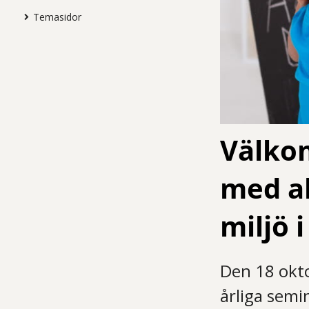
Temasidor
Välko
med al
miljö 
Den 18 oktob
årliga sem