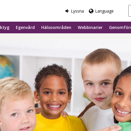
Lyssna
Language
rktyg
Egenvård
Hälsoområden
Webbinarier
Genomförd