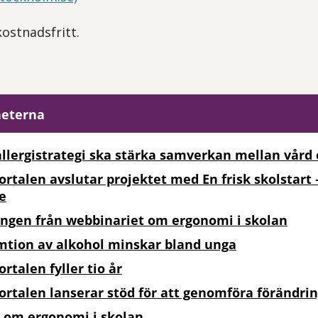
kostnadsfritt.
heterna
allergistrategi ska stärka samverkan mellan vård 
ortalen avslutar projektet med En frisk skolstar
e
ingen från webbinariet om ergonomi i skolan
tion av alkohol minskar bland unga
rtalen fyller tio år
ortalen lanserar stöd för att genomföra förändrin
 om ergonomi i skolan