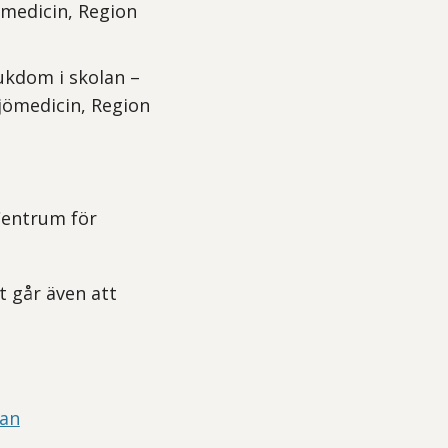
ömedicin, Region
jukdom i skolan –
jömedicin, Region
Centrum för
t går även att
lan