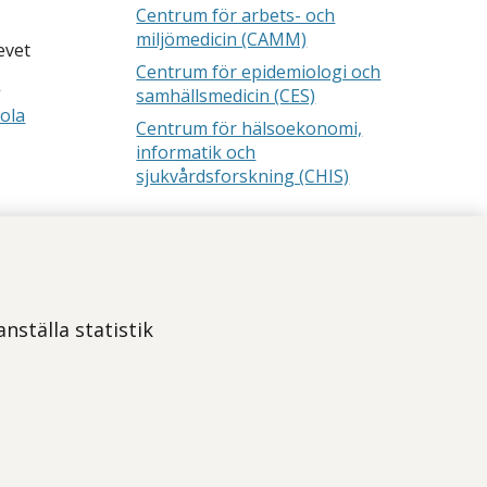
Centrum för arbets- och
miljömedicin (CAMM)
evet
Centrum för epidemiologi och
a
samhällsmedicin (CES)
ola
Centrum för hälsoekonomi,
informatik och
sjukvårdsforskning (CHIS)
Läs mer om webbplatsen
Tillgänglighetsredogörelse
nställa statistik