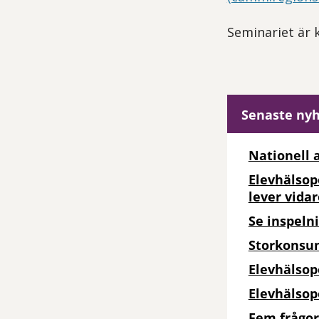
Seminariet är 
Senaste ny
Nationell 
Elevhälsop
lever vidar
Se inspeln
Storkonsum
Elevhälsopo
Elevhälsop
Fem frågor