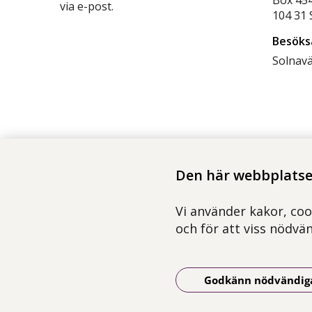
via e-post.
104 3
Besöks
Solnav
Den här webbplatsen
Vi använder kakor, coo
och för att viss nödvä
Godkänn nödvändig