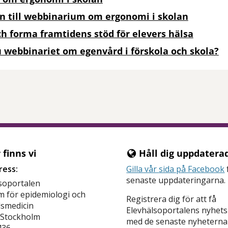
 till webbinarium om ergonomi i skolan
h forma framtidens stöd för elevers hälsa
 webbinariet om egenvård i förskola och skola?
tt öppna delningsalternativ.
finns vi
Håll dig uppdaterad
ress:
Gilla vår
sida på Facebook
senaste uppdateringarna.
soportalen
 för epidemiologi och
Registrera dig för att få
lsmedicin
Elevhälsoportalens nyhet
 Stockholm
med de senaste nyheterna
436