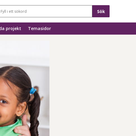
Sökfält
a projekt
Temasidor