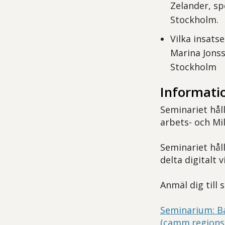
Zelander, sp
Stockholm.
Vilka insats
Marina Jonss
Stockholm
Informati
Seminariet hål
arbets- och Mi
Seminariet hål
delta digitalt v
Anmäl dig till
Seminarium: Ba
(camm.regions