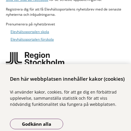
Registrera dig för att få Elevhälsoportalens nyhetsbrev med de senaste
nyheterna och inbjudningarna.
Prenumerera på nyhetsbrevet
Elevhälsoportalen skola
Elevhälsoportalen förskola
Elevhälsoportalen är ett samarbete mellan tre centrum inom Region
Den här webbplatsen innehåller kakor (cookies)
Stockholm:
Centrum för arbets- och miljömedicin (CAMM)
Vi använder kakor, cookies, för att ge dig en förbättrad
upplevelse, sammanställa statistik och för att viss
Centrum för epidemiologi och samhällsmedicin (CES)
nödvändig funktionalitet ska fungera på webbplatsen.
Centrum för hälsoekonomi, informatik och sjukvårdsforskning (CHIS)
Läs mer om webbplatsen
Godkänn alla
Tillgänglighetsredogörelse