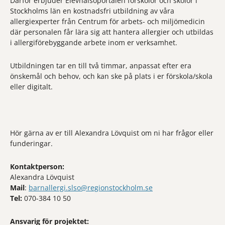
Därför erbjuder Elevhälsoportalen förskolor och skolor i
Stockholms län en kostnadsfri utbildning av våra
allergiexperter från Centrum för arbets- och miljömedicin
där personalen får lära sig att hantera allergier och utbildas
i allergiförebyggande arbete inom er verksamhet.
Utbildningen tar en till två timmar, anpassat efter era
önskemål och behov, och kan ske på plats i er förskola/skola
eller digitalt.
Hör gärna av er till Alexandra Lövquist om ni har frågor eller
funderingar.
Kontaktperson:
Alexandra Lövquist
Mail
:
barnallergi.slso@regionstockholm.se
Tel:
070-384 10 50
Ansvarig för projektet: