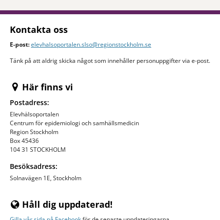
Kontakta oss
E-post:
elevhalsoportalen.slso@regionstockholm.se
Tänk på att aldrig skicka något som innehåller personuppgifter via e-post.
Här finns vi
Postadress:
Elevhälsoportalen
Centrum för epidemiologi och samhällsmedicin
Region Stockholm
Box 45436
104 31 STOCKHOLM
Besöksadress:
Solnavägen 1E, Stockholm
Håll dig uppdaterad!
Gilla vår
sida på Facebook
för de senaste uppdateringarna.