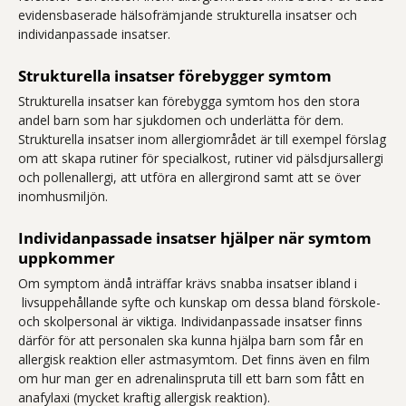
evidensbaserade hälsofrämjande strukturella insatser och
individanpassade insatser.
Strukturella insatser förebygger symtom
Strukturella insatser kan förebygga symtom hos den stora
andel barn som har sjukdomen och underlätta för dem.
Strukturella insatser inom allergiområdet är till exempel förslag
om att skapa rutiner för specialkost, rutiner vid pälsdjursallergi
och pollenallergi, att utföra en allergirond samt att se över
inomhusmiljön.
Individanpassade insatser hjälper när symtom
uppkommer
Om symptom ändå inträffar krävs snabba insatser ibland i
livsuppehållande syfte och kunskap om dessa bland förskole-
och skolpersonal är viktiga. Individanpassade insatser finns
därför för att personalen ska kunna hjälpa barn som får en
allergisk reaktion eller astmasymtom. Det finns även en film
om hur man ger en adrenalinspruta till ett barn som fått en
anafylaxi (mycket kraftig allergisk reaktion).