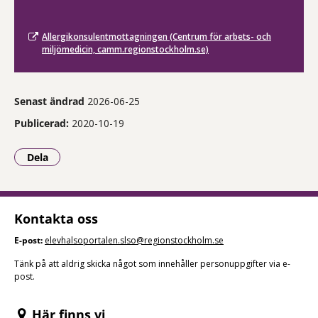
Allergikonsulentmottagningen (Centrum för arbets- och
miljömedicin, camm.regionstockholm.se)
Senast ändrad
2026-06-25
Publicerad:
2020-10-19
Dela
- Klicka för att öppna delningsalternativ.
Kontakta oss
E-post:
elevhalsoportalen.slso@regionstockholm.se
Tänk på att aldrig skicka något som innehåller personuppgifter via e-
post.
Här finns vi