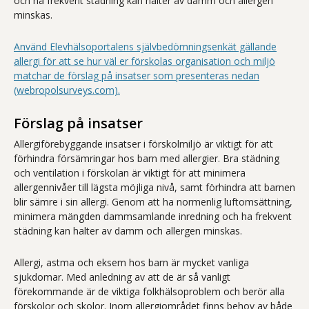
och ha frekvent städning kan halter av damm och allergen
minskas.
Använd Elevhälsoportalens självbedömningsenkät gällande
allergi för att se hur väl er förskolas organisation och miljö
matchar de förslag på insatser som presenteras nedan
(webropolsurveys.com).
Förslag på insatser
Allergiförebyggande insatser i förskolmiljö är viktigt för att
förhindra försämringar hos barn med allergier. Bra städning
och ventilation i förskolan är viktigt för att minimera
allergennivåer till lägsta möjliga nivå, samt förhindra att barnen
blir sämre i sin allergi. Genom att ha normenlig luftomsättning,
minimera mängden dammsamlande inredning och ha frekvent
städning kan halter av damm och allergen minskas.
Allergi, astma och eksem hos barn är mycket vanliga
sjukdomar. Med anledning av att de är så vanligt
förekommande är de viktiga folkhälsoproblem och berör alla
förskolor och skolor. Inom allergiområdet finns behov av både