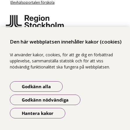
Elevhälsoportalen förskola
Elevhälsoportalen är ett samarbete mellan tre centrum inom Region
Den här webbplatsen innehåller kakor (cookies)
Stockholm:
Centrum för arbets- och miljömedicin (CAMM)
Vi använder kakor, cookies, för att ge dig en förbättrad
upplevelse, sammanställa statistik och för att viss
Centrum för epidemiologi och samhällsmedicin (CES)
nödvändig funktionalitet ska fungera på webbplatsen.
Centrum för hälsoekonomi, informatik och sjukvårdsforskning (CHIS)
Läs mer om webbplatsen
Godkänn alla
Tillgänglighetsredogörelse
Godkänn nödvändiga
Hantera kakor
Öppna meny