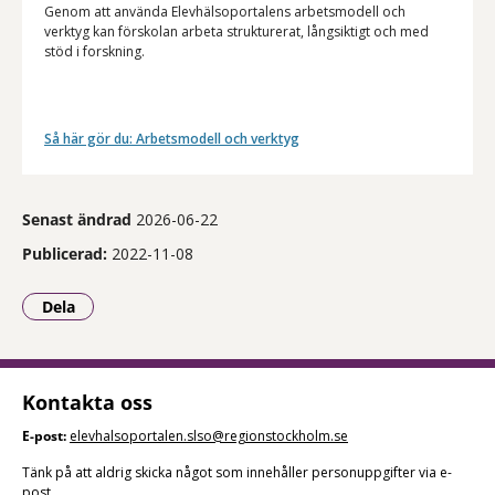
Genom att använda Elevhälsoportalens arbetsmodell och
verktyg kan förskolan arbeta strukturerat, långsiktigt och med
stöd i forskning.
Så här gör du: Arbetsmodell och verktyg
Senast ändrad
2026-06-22
Publicerad:
2022-11-08
Dela
- Klicka för att öppna delningsalternativ.
Kontakta oss
E-post:
elevhalsoportalen.slso@regionstockholm.se
Tänk på att aldrig skicka något som innehåller personuppgifter via e-
post.