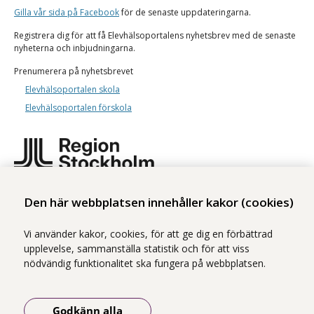
Gilla vår
sida på Facebook
för de senaste uppdateringarna.
Registrera dig för att få Elevhälsoportalens nyhetsbrev med de senaste
nyheterna och inbjudningarna.
Prenumerera på nyhetsbrevet
Elevhälsoportalen skola
Elevhälsoportalen förskola
Elevhälsoportalen är ett samarbete mellan tre centrum inom Region
Den här webbplatsen innehåller kakor (cookies)
Stockholm:
Centrum för arbets- och miljömedicin (CAMM)
Vi använder kakor, cookies, för att ge dig en förbättrad
upplevelse, sammanställa statistik och för att viss
Centrum för epidemiologi och samhällsmedicin (CES)
nödvändig funktionalitet ska fungera på webbplatsen.
Centrum för hälsoekonomi, informatik och sjukvårdsforskning (CHIS)
Läs mer om webbplatsen
Godkänn alla