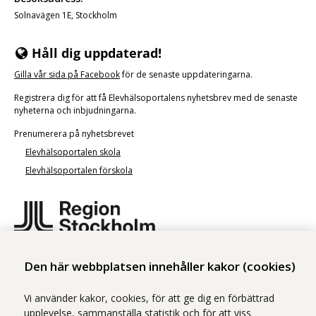
Solnavägen 1E, Stockholm
Håll dig uppdaterad!
Gilla vår
sida på Facebook
för de senaste uppdateringarna.
Registrera dig för att få Elevhälsoportalens nyhetsbrev med de senaste
nyheterna och inbjudningarna.
Prenumerera på nyhetsbrevet
Elevhälsoportalen skola
Elevhälsoportalen förskola
Elevhälsoportalen är ett samarbete mellan tre centrum inom Region
Den här webbplatsen innehåller kakor (cookies)
Stockholm:
Centrum för arbets- och miljömedicin (CAMM)
Vi använder kakor, cookies, för att ge dig en förbättrad
Centrum för epidemiologi och samhällsmedicin (CES)
upplevelse, sammanställa statistik och för att viss