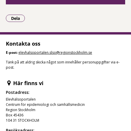
Dela
- Klicka för att öppna delningsalternativ.
Kontakta oss
E-post:
elevhalsoportalen.slso@regionstockholm.se
Tänk på att aldrig skicka något som innehåller personuppgifter via e-
post.
Här finns vi
Postadress:
Elevhälsoportalen
Centrum för epidemiologi och samhällsmedicin
Region Stockholm
Box 45436
104 31 STOCKHOLM
Besöksadress: